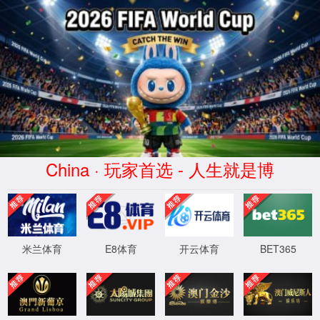
谈球吧·(中国区)官方网站-TANQIUBA SPORTS