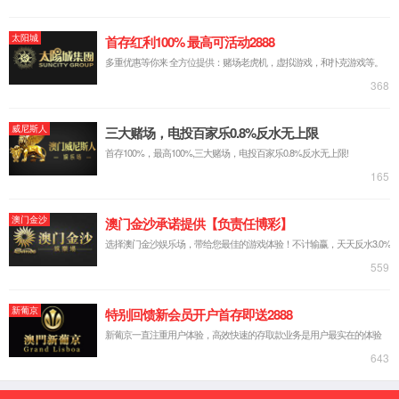
榜样领航 品牌赋能—谈球吧官方网站召开2024年度五四表彰会 暨“青”字品牌建设交流分享会
2025-05-29
谈球吧官方网站团委召开2024年度基层团组织书记述职评议考核会暨2025年工作务虚会
2025-01-08
谈球吧官方网站团委举办“青春阅读”活动总结分享会
2024-10-09
谈球吧官方网站团委举行青年突击队授旗仪式
2024-07-10
谈球吧官方网站团委开展“喜迎二十大 永远跟党走 奋进新征程” 主题教育实践活动
2024-03-27
北京有色所研究中心荣获2021年 北京市“青年安全生产示范岗”称号
2024-03-27
谈球吧官方网站团委开展 “践行雷锋精神·绽放青春华彩”主题活动
2023-03-05
首页
上一页
1
2
下一页
末页
公司地址
北京市海淀区马连洼街道天秀北路10号
邮箱
ldgs@elongda.com