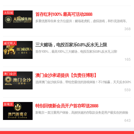
愿精神，风雪中的身影成为春日里最温暖的风景。印刷集团
团支部奔赴智慧印刷产业园清扫厂区主干道，以协作奋战消
除安全隐患，为生产运营筑牢青春防线；楠辰公司团支部挺
进房山厂区，分工清理道路与车辆积雪，让厂区恢复畅通，
彰显青年力量。