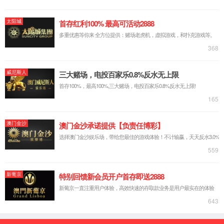
运动史”专题学习活动，组织团员青年观看《习近平总书
记走过的革命纪念地｜北大红楼篇》《青春中国 吾辈当
歌》《一百堂党史课》《党的青年运动史第一份团刊<先
驱>》等视频。印包公司质检站团支部组织团员青年前往
北宫国家森林公园健步走。雪花公司团支部组织团员青年
到大兴区清源公园烈士纪念碑瞻仰英雄事迹，祭奠革命先
烈。轻工集团团委组织主题团史知识竞赛活动，豪威大厦
团支部开展“寻足迹 听党话 跟党走”李大钊故居线上参观
活动。塑研所公司团支部开展“卫生大扫除 环境大整治”志
愿服务活动。
谈球吧官方网站团委组织系统内团员青年代表响青春
之歌，实际行动践行“请党放心、强国有我”的青春誓言。
在此次表演唱节目筹备中，谈球吧官方网站党委高度重
视，团委迅速部署，印包公司、合创公司、雪花公司、轻