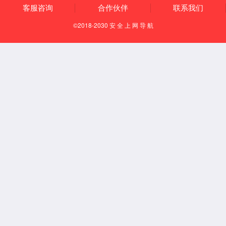
观和‘在平凡细小的工作中干出不平凡业绩’的正确价值
观，让雷锋精神在一代又一代人的诠释下不断升华，以我
辈青春活力不懈闪耀新时代雷锋精神！”
在持之以恒的学雷锋实践中，谈球吧官方网站各级
团组织结合实际，发挥优势，开展了形式多样、贴近青年