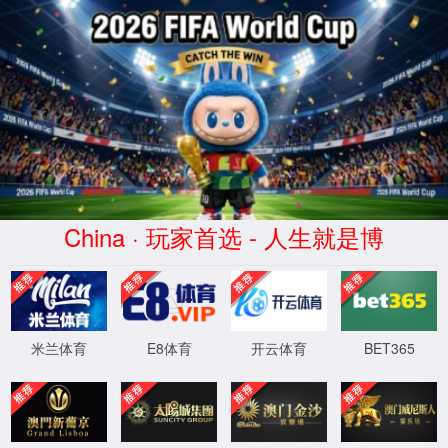
谈球吧·(中国区)官方网站-TANQIUBA SPORTS
当前位置>
首页
>
党群工作
>
共青团
谈球吧官方网站团委开展 “践行雷锋精神
·绽放青春华彩”主题活动
发表时间：2023-03-05
时光荏苒，半个多世纪以来，无论时代如何变迁，