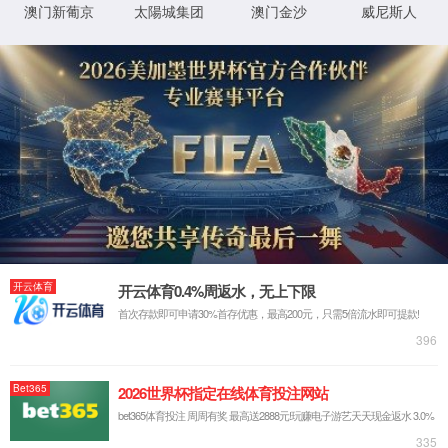
公司地址
北京市海淀区马连洼街道天秀北路10号
邮箱
ldgs@elongda.com
联系电话
010-82259651
友情链接
京ICP备13008182号 ©️版权所有2018 谈球吧·(体育)官方网站
京公网安备11010802040083号
技术支持：北京首钢自动化信息技术有限公司