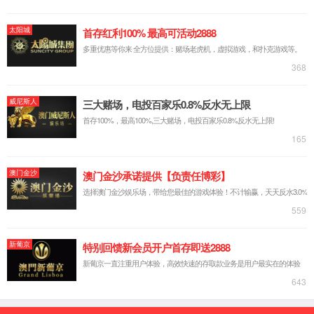
北京市团校教务处岳梦怡博士从全国首支青年突击队的
产生与发展，其建设的历史经验以及新时代下如何建设青年
突击队三个方面作专题培训。