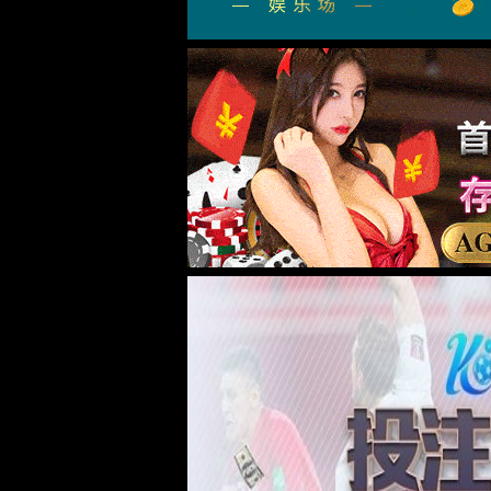
公司地址
北京市海淀区马连洼街道天秀北路