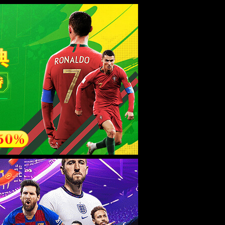
公司战略
党群工作
企业文化
产品与服务