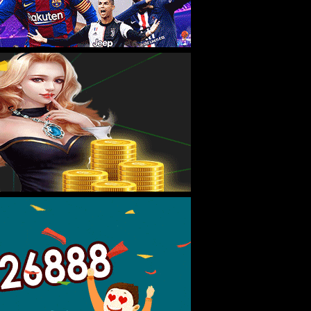
季“送清凉”慰问活动
24年职工乒乓球大赛
科技集团工会联合举办2024年职工羽毛球大赛
祝“三八”节活动