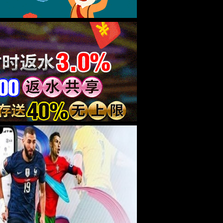
网站工会组织职工参观海淀区公共安全馆
工会开展形式多样活动共庆“三八”国际妇女节
网站职工积极参与塑三影像艺术季
首页
上一页
1
2
下一页
末页
m
联系电话
010-82259651