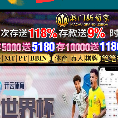
工会信息第1期--授牌展殊荣 奋进新征程
强化安全意识 筑牢安全防线——谈球吧官方
关爱女职工 情暖半边天 ——谈球吧官方网站
我为群众办实事 真情关怀暖人心
为冬奥会加油 为新时代喝彩 —谈球吧官方
10号
邮箱
ldgs@elongda.co