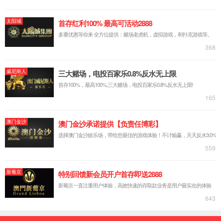
谈球吧官方网站党委召开2025年度党组织书记抓基层党建工作述职评议会议
2026-03-03
谈球吧官方网站领导班子召开2025年度党员领导干部民主生活会
2026-02-13
谈球吧官方网站召开2025年第三次书记例会（扩大会）
2026-01-14
以创新赋能 锻造高素质干部队伍 谈球吧官方网站举办2025年优秀中青年干部培训班
2025-10-29
谈球吧官方网站党委召开会议对学习教育进行总结
2025-09-22
中国共产党谈球吧·(体育)官方网站第四次党员代表大会胜利召开
2025-09-17
谈球吧官方网站党委召开“以案为鉴、以案促改”警示教育大会及2025年第二次书记例会
2025-07-25
首页
上一页
1
2
3
下一页
末页
公司地址
北京市海淀区马连洼街道天秀北路10号
邮箱
ldgs@elongda.com