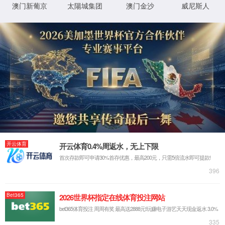
护广大职工健康安全中的作用，谈球吧官方网站党委书记、
董事长袁和君及公司领导班子成员，分赴各直属企业，慰问
坚守在生产一线的辛勤职工，并为他们送去清凉慰问品。
慰问现场，领导们与一线职工亲切交流，高度肯定了大
家不畏酷暑、坚守岗位的敬业精神，叮嘱大家要注意劳逸结
合，做好个人防护和防暑降温措施。同时要求各单位切实履