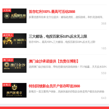
职尽责，全力营造安全、健康、清凉的工作环境，将对职工
的关心关爱落到实处。