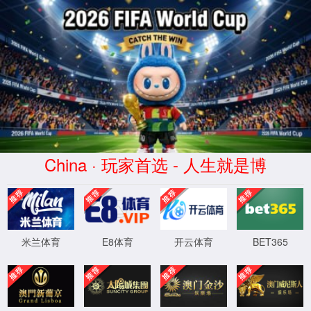
谈球吧·(中国区)官方网站-TANQIUBA SPORTS
当前位置>
首页
>
党群工作
>
工会动态
工会信息第5期--谈球吧官方网站工会开
展夏季“送清凉”慰问活动
发表时间：2025-07-14
为切实做好职工防暑降温工作，充分发挥工会组织在维