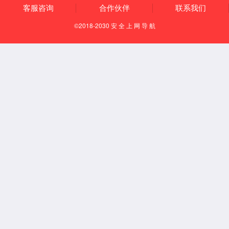
谈球吧官方网站工会夏季“送清凉”活动始终坚持聚焦重点
岗位、实现一线全员覆盖，持续提升职工的获得感、幸福感
和安全感。
（谈球吧官方网站工会编辑）
公司地址
北京市海淀区马连洼街道天秀北路10号
邮箱
ldgs@elongda.com
联系电话
010-82259651
友情链接
京ICP备13008182号 ©️版权所有2018 谈球吧·(体育)官方网站
京公网安备11010802040083号
技术支持：北京首钢自动化信息技术有限公司