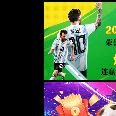
谈球吧·(中国区)官方网站-TANQIUBA SPORTS
党建信息