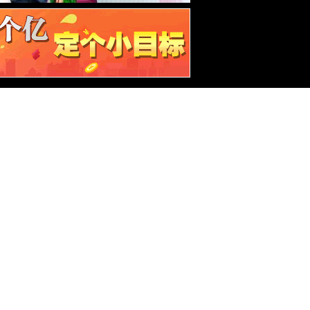
m
联系电话
010-82259651
技术支持：北京首
京公网安备11010802040083号
XML 地图