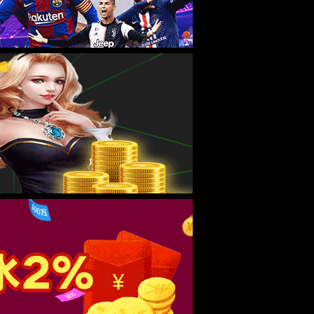
吧官方网站党委召开会议对学习教育进行
2025-09-22 23:06
议，传达上级学习教育工作会议精神，听取谈球吧官方网站学习教
教育成果、锲而不舍落实中央八项规定精神、推进作风建设常态
习近平总书记关于深入贯彻中央八项规定精神学习教育的重要指
体推进学查改，以作风建设新成效为企业高质量发展提供有力保
要指示，进一步深刻阐明制定和实施中央八项规定、加强党的作
实中央八项规定精神、推进作风建设常态化长效化提出明确要求。我
实。重点做好以下工作：一是锲而不舍落实中央八项规定精神。
督，对不正之风、顶风违纪行为速查严处。紧盯“四风”问题隐形