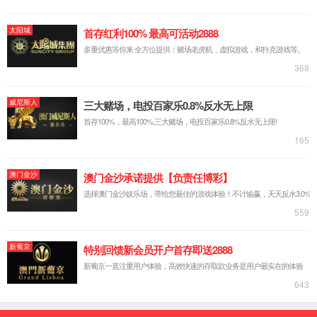
袁和君强调，党的二十届四中全会是在我国全面建设社
会主义现代化国家关键时期召开的一次十分重要的会议，学
习宣传贯彻好党的二十届四中全会精神是当前的一项重大政
治任务。要深刻学习领会全会精神和习近平总书记在全会上
的重要讲话精神，把握其核心要义和实践要求；要深刻认
识“十五五”时期在基本实现社会主义现代化进程中的重要地
位、“十五五”时期经济社会发展的指导方针以及党中央关于国
内外形势的基本判断；要把全体干部职工的思想和行动统一
到党中央决策部署上来，以更加坚定的信心、更加务实的作
风、更加有力的举措，推动全会精神在谈球吧系统落地生
根、开花结果。