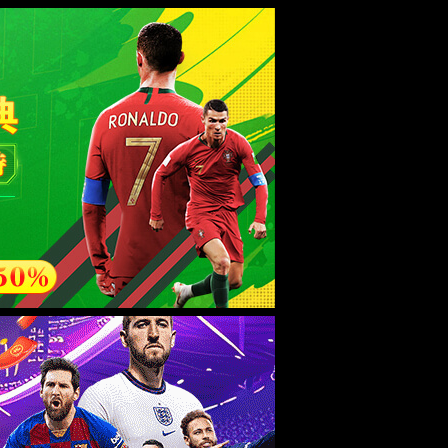
公司战略
党群工作
企业文化
产品与服务